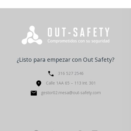
¿Listo para empezar con Out Safety?
316 527 2546
Calle 1AA 65 – 113 Int. 301
gestor02.mesa@out-safety.com